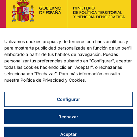
Utilizamos cookies propias y de terceros con fines analíticos y
para mostrarte publicidad personalizada en función de un perfil
elaborado a partir de tus hábitos de navegación. Puedes
personalizar tus preferencias pulsando en "Configurar", aceptar
todas las cookies haciendo clic en "Aceptar", o rechazarlas
Plan de Recuperación, Transformación y Resiliencia –
seleccionando "Rechazar". Para más información consulta
Financiado por la Unión Europea << Next Generation EU>>
nuestra
Política de Privacidad y Cookies
.
Mecanismo de Recuperación y resiliencia, establecido por el
Reglamento (UE) 2021/241 del Parlamento Europeo y del
Consejo, de 12 de febrero de 2021.
Configurar
Componente 11, Inversión 2 del PRTR gestionado por el
Ministerio de Política territorial.
Rechazar
Aviso legal
|
Política de privacidad
|
Política de cookies
| Desarrollado por
Tres
tristes
tigres
Aceptar